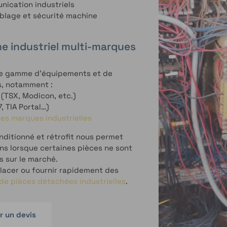
ication industriels
âblage et sécurité machine
 industriel multi-marques
rge gamme d’équipements et de
s, notamment :
(TSX, Modicon, etc.)
, TIA Portal…)
es marques industrielles
nditionné et rétrofit nous permet
ns lorsque certaines pièces ne sont
s sur le marché.
acer ou fournir rapidement des
de pièces détachées industrielles
.
 un devis