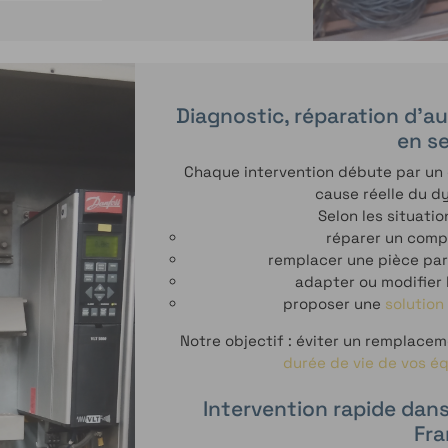
Diagnostic, réparation d'au
en se
Chaque intervention débute par un di
cause réelle du d
Selon les situatio
réparer un com
remplacer une pièce par
adapter ou modifier l
proposer une
solution
Notre objectif : éviter un remplac
durée de vie de vos é
Intervention rapide dans
Fra