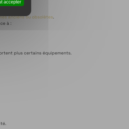
t accepter
mes anciens ou obsolètes
.
ce à :
ortent plus certains équipements.
té.