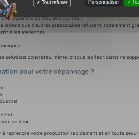
systèmes anciens et récents
Personnaliser
Tou
Tout refuser
une expertise particulière dans la
prise en charge de systè
allations que d’autres prestataires refusent, notamment grâ
strielles anciennes
echniques
s solutions concrètes, même lorsque les fabricants ne supp
mation pour votre dépannage ?
r :
e
dustriel
médiat
ents anciens
 à reprendre votre production rapidement et en toute sécuri