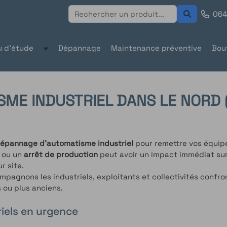
064
u d'étude
Dépannage
Maintenance préventive
Bou
ME INDUSTRIEL DANS LE NORD (
épannage d’automatisme industriel
pour remettre vos équipe
t
ou un
arrêt de production
peut avoir un impact immédiat sur v
r site.
mpagnons les industriels, exploitants et collectivités confr
 ou plus anciens.
iels en urgence