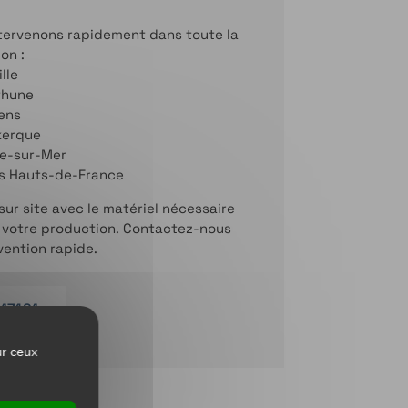
ntervenons rapidement dans toute la
on :
ille
thune
ens
kerque
e-sur-Mer
es Hauts-de-France
r site avec le matériel nécessaire
e votre production. Contactez-nous
vention rapide.
17401
ur ceux