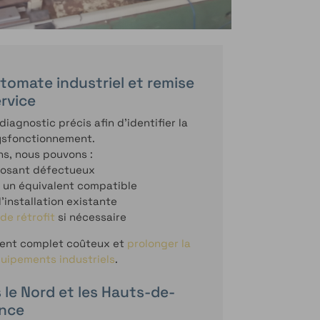
tomate industriel et remise
rvice
agnostic précis afin d’identifier la
ysfonctionnement.
ns, nous pouvons :
posant défectueux
 un équivalent compatible
’installation existante
 de rétrofit
si nécessaire
ement complet coûteux et
prolonger la
quipements industriels
.
 le Nord et les Hauts-de-
nce