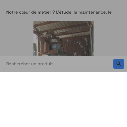
Notre cœur de métier ? L’étude, la maintenance, le
dépannage et la modernisation des systèmes
automatisés. Qu’il s’agisse de matériel récent ou de
machines anciennes devenues obsolètes, nous avons
à cœur de proposer des solutions sur-mesure,
adaptées à vos contraintes industrielles.
Notre valeur ajoutée
: une réactivité sans faille, des
interventions rapides, un devis gratuit, et surtout,
une vraie capacité à intervenir sur des machines
automatisées anciennes.
Notre équipe d’experts en automatisme industriel
s’appuie sur des années d’expérience et un bureau
d’étude interne, capable de concevoir ou d’adapter
vos équipements pour gagner en productivité, en
fiabilité et en sécurité.
Nos prestations : une offre complète au