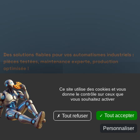
Des solutions fiables pour vos automatismes industriels :
pièces testées, maintenance experte, production
optimisée !
OLD AUTOMATION
Optimisez votre production avec des automatismes
Ce site utilise des cookies et vous
donne le contrôle sur ceux que
fiables.
vous souhaitez activer
Matériels testés, services de maintenance experts –
qualité et
Tout accepter
Tout refuser
performance garanties.
Personnaliser
Contactez-nous