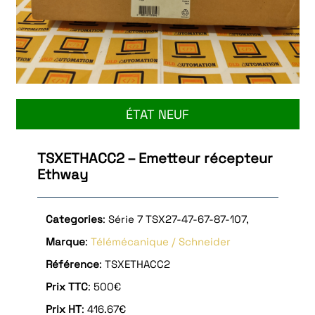
ÉTAT NEUF
TSXETHACC2 – Emetteur récepteur
Ethway
Categories
: Série 7 TSX27-47-67-87-107,
Marque
:
Télémécanique / Schneider
Référence
: TSXETHACC2
Prix TTC
: 500€
Prix HT
: 416.67€