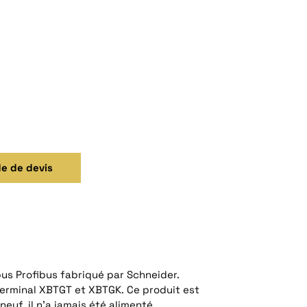
e de devis
us Profibus fabriqué par Schneider.
terminal XBTGT et XBTGK. Ce produit est
euf, il n’a jamais été alimenté.