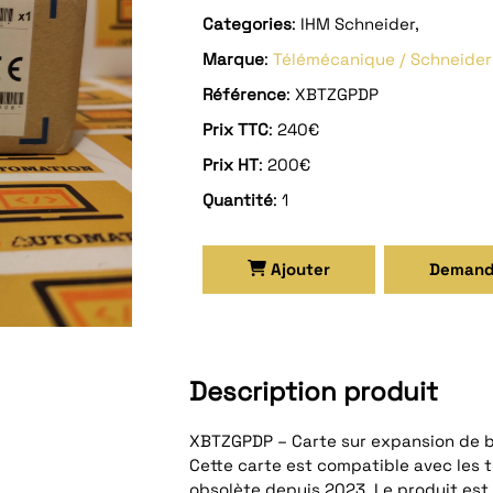
Categories
: IHM Schneider,
Marque
:
Télémécanique / Schneider
Référence
: XBTZGPDP
Prix TTC
: 240€
Prix HT
: 200€
Quantité
: 1
Ajouter
Demand
Description produit
XBTZGPDP – Carte sur expansion de b
Cette carte est compatible avec les 
obsolète depuis 2023. Le produit est n