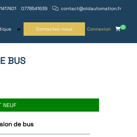
1417401
0778541639
contact@oldautomation.fr
0
tique
Contactez-nous
Connexion
DE BUS
T NEUF
sion de bus