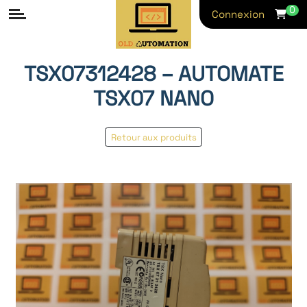
0
Connexion
TSX07312428 – AUTOMATE
TSX07 NANO
Retour aux produits