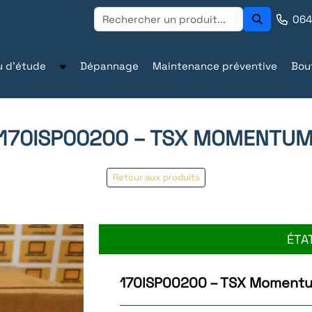
064
u d'étude
Dépannage
Maintenance préventive
Bou
170ISP00200 – TSX MOMENTU
Retour aux produits
ÉTA
170ISP00200 – TSX Moment