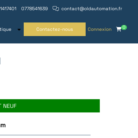
1417401
0778541639
contact@oldautomation.fr
0
tique
Contactez-nous
Connexion
M
T NEUF
um