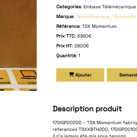
Categories
: Embase Télémécanique 
Marque
:
Télémécanique / Schneider
Référence
: TSX Momentum
Prix TTC
: 3360€
Prix HT
: 2800€
Quantité
: 1
Ajouter
Demand
Description produit
170ISP00200 – TSX Momentum fabriq
références TSXXBTH200, 170ISP00100
il n’a jamais été mis sous tension.