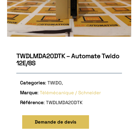
TWDLMDA20DTK – Automate Twido
12E/8S
Categories
: TWIDO,
Marque
:
Télémécanique / Schneider
Référence
: TWDLMDA20DTK
Demande de devis