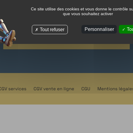
Ce site utilise des cookies et vous donne le contrôle s
Nous contacter par téléphone
que vous souhaitez activer
Personnaliser
Tou
0641417401
0778541639
Tout refuser
CGV services
CGV vente en ligne
CGU
Mentions légale