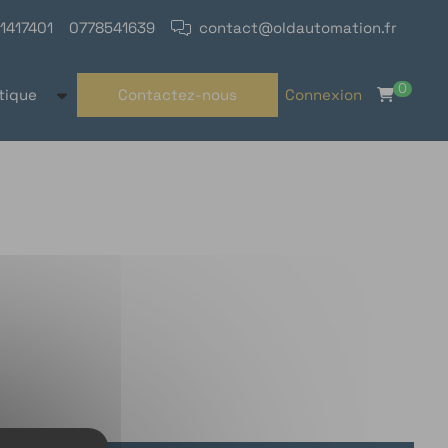
1417401
0778541639
contact@oldautomation.fr
0
tique
Contactez-nous
Connexion